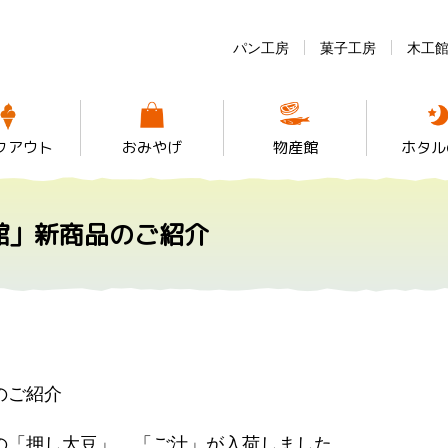
パン工房
菓子工房
木工
クアウト
おみやげ
物産館
ホタル
館」新商品のご紹介
のご紹介
の「押し大豆」、「ご汁」が入荷しました。