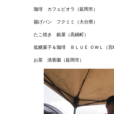
珈琲 カフェビオラ（延岡市）
揚げパン フクミミ（大分県）
たこ焼き 銀屋（高鍋町）
低糖菓子＆珈琲 ＢＬＵＥ ＯＷＬ（宮
お茶 清香園（延岡市）