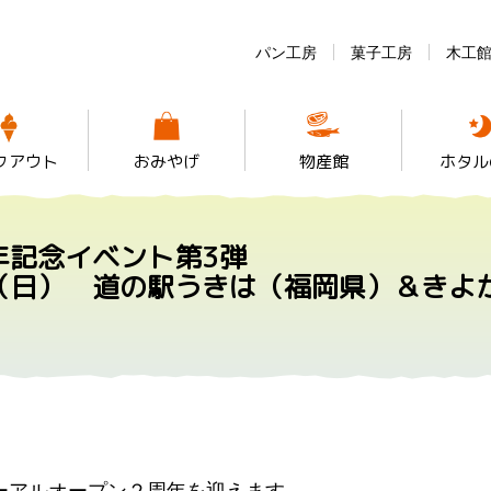
パン工房
菓子工房
木工
クアウト
おみやげ
物産館
ホタル
年記念イベント第
3弾
（日） 道の駅うきは（福岡県）＆きよ
ーアルオープン２周年を迎えます。