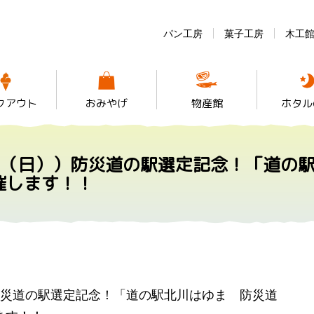
パン工房
菓子工房
木工
クアウト
おみやげ
物産館
ホタル
日（日））防災道の駅選定記念！「道の
催します！！
防災道の駅選定記念！「道の駅北川はゆま 防災道