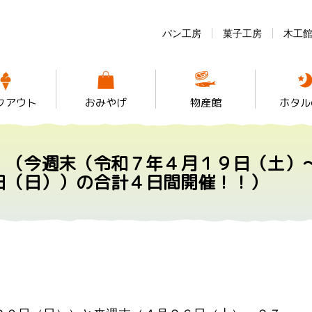
パン工房
菓子工房
木工
クアウト
おみやげ
物産館
ホタル
！（今週末（令和７年４月１９日（土）
日（日））の合計４日間開催！！）