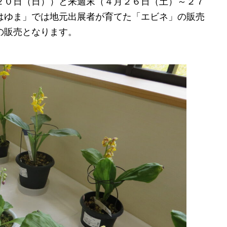
２０日（日））と来週末（４月２６日（土）～２７
はゆま」では地元出展者が育てた「エビネ」の販売
の販売となります。