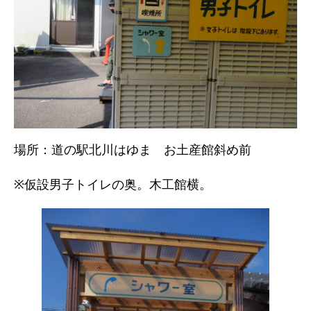
場所：道の駅北川はゆま お土産館斜め前
※仮設男子トイレの奥。木工館横。